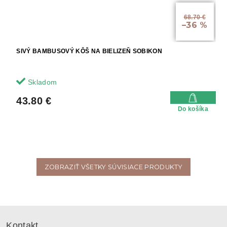
68.70 €
–36 %
SIVÝ BAMBUSOVÝ KÔŠ NA BIELIZEŇ SOBIKON
Skladom
43.80 €
Do košíka
ZOBRAZIŤ VŠETKY SÚVISIACE PRODUKTY
Z
á
Kontakt