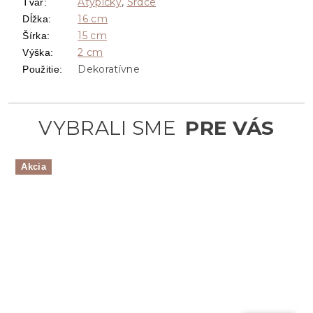
Atypický
,
Srdce
Tvar
:
16 cm
Dĺžka
:
15 cm
Šírka
:
2 cm
Výška
:
Dekoratívne
Použitie
:
Akcia