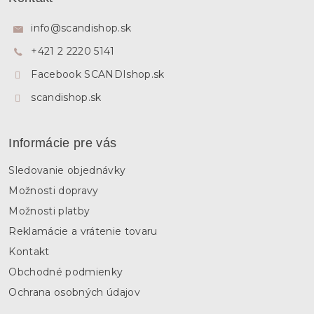
p
ä
info
@
scandishop.sk
t
+421 2 2220 5141
i
e
Facebook SCANDIshop.sk
scandishop.sk
Informácie pre vás
Sledovanie objednávky
Možnosti dopravy
Možnosti platby
Reklamácie a vrátenie tovaru
Kontakt
Obchodné podmienky
Ochrana osobných údajov