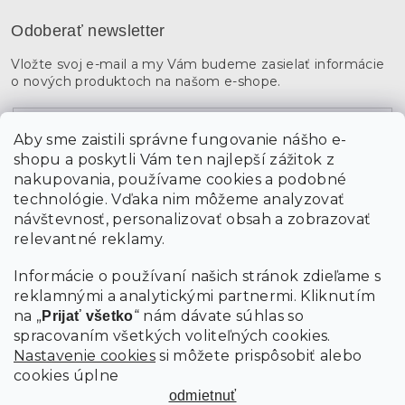
Odoberať newsletter
Vložte svoj e-mail a my Vám budeme zasielať informácie
o nových produktoch na našom e-shope.
Email
Aby sme zaistili správne fungovanie nášho e-
shopu a poskytli Vám ten najlepší zážitok z
Vložením údajov súhlasíte s
podmienkami ochrany
osobných údajov
nakupovania, používame cookies a podobné
technológie. Vďaka nim môžeme analyzovať
návštevnosť, personalizovať obsah a zobrazovať
PRIHLÁSIŤ SA
relevantné reklamy.
Informácie o používaní našich stránok zdieľame s
reklamnými a analytickými partnermi. Kliknutím
na „
“ nám dávate súhlas so
Prijať všetko
spracovaním všetkých voliteľných cookies.
Nastavenie cookies
si môžete prispôsobiť alebo
cookies úplne
odmietnuť