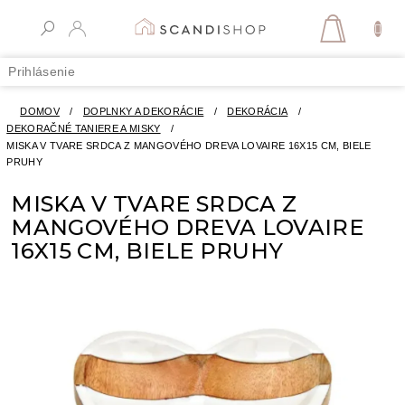
Prejsť
na
NÁKUPN
obsah
KOŠÍK
Prihlásenie
DOMOV
/
DOPLNKY A DEKORÁCIE
/
DEKORÁCIA
/
DEKORAČNÉ TANIERE A MISKY
/
MISKA V TVARE SRDCA Z MANGOVÉHO DREVA LOVAIRE 16X15 CM, BIELE
PRUHY
MISKA V TVARE SRDCA Z
MANGOVÉHO DREVA LOVAIRE
16X15 CM, BIELE PRUHY