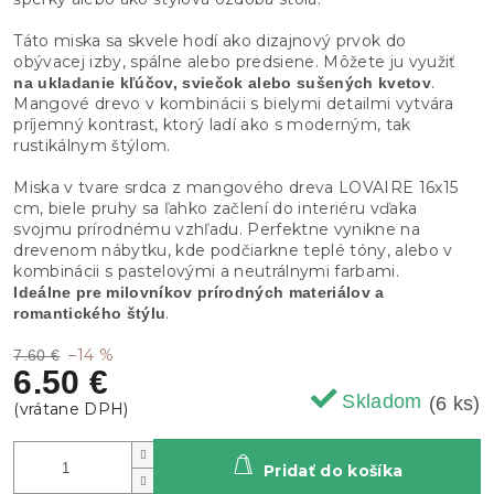
Táto miska sa skvele hodí ako dizajnový prvok do
obývacej izby, spálne alebo predsiene. Môžete ju využiť
.
na ukladanie kľúčov, sviečok alebo sušených kvetov
Mangové drevo v kombinácii s bielymi detailmi vytvára
príjemný kontrast, ktorý ladí ako s moderným, tak
rustikálnym štýlom.
Miska v tvare srdca z mangového dreva LOVAIRE 16x15
cm, biele pruhy sa ľahko začlení do interiéru vďaka
svojmu prírodnému vzhľadu. Perfektne vynikne na
drevenom nábytku, kde podčiarkne teplé tóny, alebo v
kombinácii s pastelovými a neutrálnymi farbami.
Ideálne pre milovníkov prírodných materiálov a
.
romantického štýlu
–14 %
7.60 €
6.50 €
Skladom
(6 ks)
Pridať do košíka