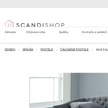
Prejsť
na
obsah
Záhrada
Obývacia izba
Spálňa
Kuchyňa a jedáleň
DOMOV
SPÁLŇA
POSTELE
ČALÚNENÉ POSTELE
SIVÁ ČA