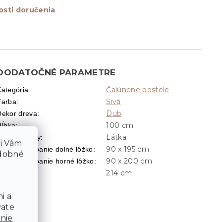
sti doručenia
DODATOČNÉ PARAMETRE
Čalúnené postele
Kategória
:
Sivá
Farba
:
Dub
Dekor dreva
:
100 cm
Hĺbka
:
Látka
ateriál látky
:
li Vám
90 x 195 cm
Plocha na spanie dolné lôžko
:
odobné
90 x 200 cm
Plocha na spanie horné lôžko
:
214 cm
Šírka
:
i a
vate
nie