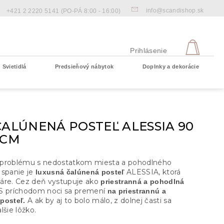
info@scandishop.sk
+421 2 2220 5141
(PO-PÁ 8:00 - 16:00)
NÁKU
KOŠÍ
Prihlásenie
Svietidlá
Predsieňový nábytok
Doplnky a dekorácie
Prázdny košík
ČALÚNENÁ POSTEĽ ALESSIA 90
 CM
problému s nedostatkom miesta a pohodlného
 spanie je
ALESSIA, ktorá
luxusná čalúnená posteľ
áre. Cez deň vystupuje ako
priestranná a pohodlná
S príchodom noci sa premení
na priestrannú a
A ak by aj to bolo málo, z dolnej časti sa
posteľ.
lšie lôžko.