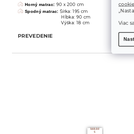
cooki
90 x 200 cm
Horný matrac:
„Nasta
Šírka: 195 cm
Spodný matrac:
Hĺbka: 90 cm
Výška: 18 cm
Viac s
PREVEDENIE
Nas
548.50
€