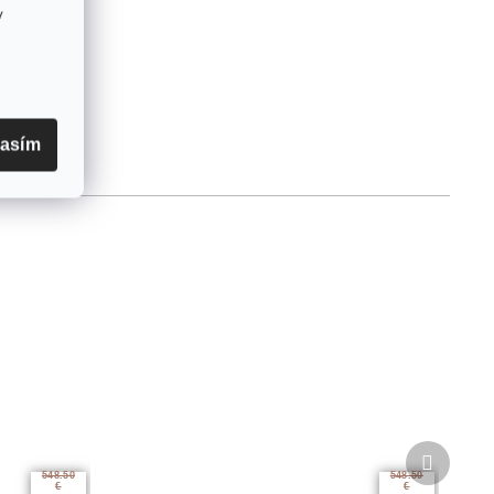
v
lasím
Ďalší
produkt
548.50
548.50
€
€