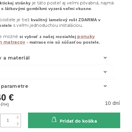
je táto posteľ aj veľmi pôvabná, najmä
ktickej stránky
e
.
s látkovými gombíkmi vyzerá veľmi vkusne
postele je tiež
kvalitný lamelový rošt ZDARMA v
s veľmi jednoduchou inštaláciou.
ostele
 je možné
ponuky
si vybrať z našej rozsiahlej
ch matracov
- matrace nie sú súčasťou postele.
 a materiál
 parametre
40 €
10 dní
Pridať do košíka