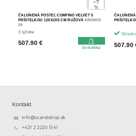
–7
%
ČALÚNENÁ POSTEĽ COMFINO VELVET S
ČALÚNENÁ 
PRÍSTELKOU 120X200 CM RUŽOVÁ
KRONOS
PRÍSTELKO
29
3 týždne
Sklado
507.90 €
507.90 
Do košíka
Z
á
p
Kontakt
ä
t
info
@
scandishop.sk
i
+421 2 2220 5141
e