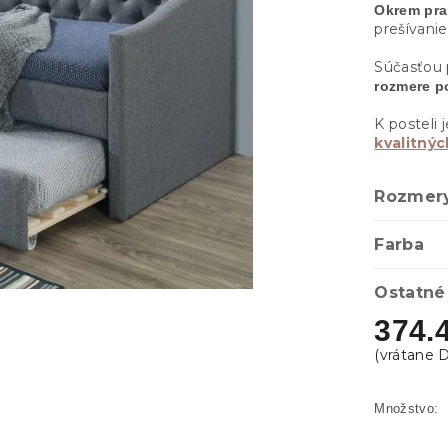
Okrem pra
prešívani
Súčasťou 
rozmere p
K posteli
kvalitný
Rozmery
Farba
Ostatné
374.