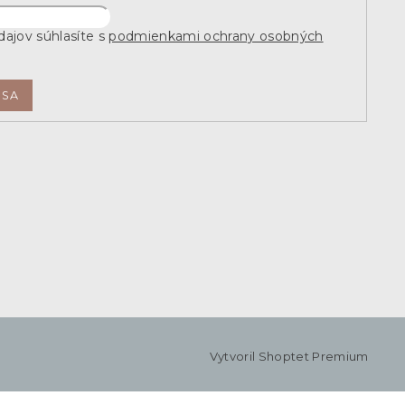
ajov súhlasíte s
podmienkami ochrany osobných
 SA
Vytvoril Shoptet Premium