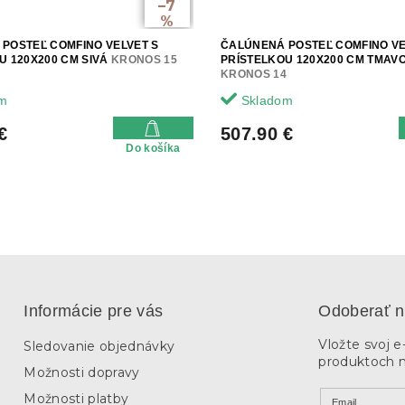
–7
%
POSTEĽ COMFINO VELVET S
ČALÚNENÁ POSTEĽ COMFINO VE
U 120X200 CM SIVÁ
KRONOS 15
PRÍSTELKOU 120X200 CM TMAV
KRONOS 14
m
Skladom
€
507.90 €
Do košíka
Informácie pre vás
Odoberať n
Vložte svoj 
Sledovanie objednávky
produktoch 
Možnosti dopravy
Možnosti platby
Email