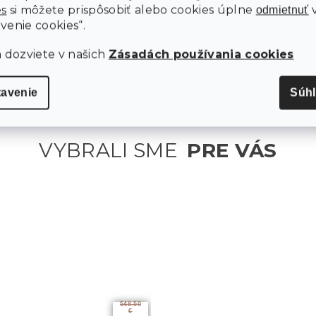
dizajn. Stačí pridať niekoľko
dekoratívnych vankúšikov
es
si môžete prispôsobiť alebo cookies úplne
odmietnuť
alebo
prehozov
a vaša spálňa sa stane dokonalým
venie cookies“.
miestom pre odpočinok a regeneráciu po náročnom
a dozviete v našich
Zásadách používania cookies
dni.
tavenie
Súh
548.50
€