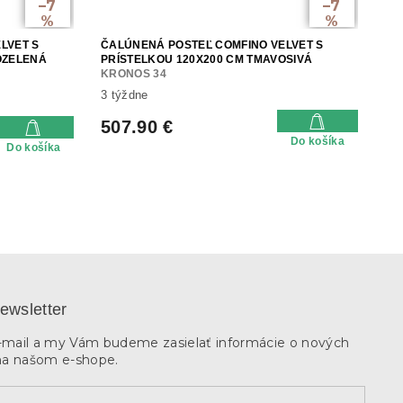
–7
–7
%
%
LVET S
ČALÚNENÁ POSTEĽ COMFINO VELVET S
OZELENÁ
PRÍSTELKOU 120X200 CM TMAVOSIVÁ
KRONOS 34
3 týždne
507.90 €
Do košíka
Do košíka
ewsletter
e-mail a my Vám budeme zasielať informácie o nových
na našom e-shope.