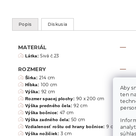
Popis
Diskusia
MATERIÁL
Sivá č.23
Látka:
ROZMERY
214 cm
Šírka:
100 cm
Hĺbka:
Aby sm
92 cm
Výška:
ten n
90 x 200 cm
Rozmer spacej plochy:
techn
92 cm
Výška predného čela
:
person
47 cm
Výška bočnice:
50 cm
Výška zadného čela
:
Inform
9 cm
analyt
Vzdialenosť roštu od hrany bočnice:
súhlas
3 cm
Výška nožičiek: