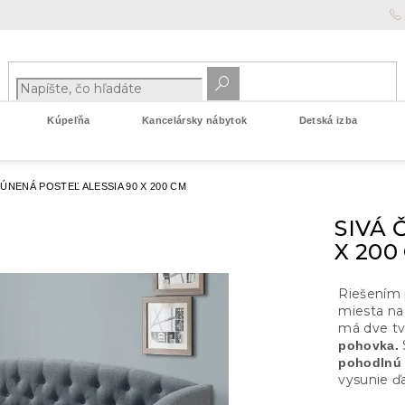
Kúpeľňa
Kancelársky nábytok
Detská izba
LÚNENÁ POSTEĽ ALESSIA 90 X 200 CM
SIVÁ 
X 200
Riešením 
miesta na
má dve tv
pohovka.
pohodlnú 
vysunie ďa