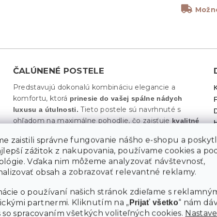
Možno
ČALÚNENÉ POSTELE
Predstavujú dokonalú kombináciu elegancie a
komfortu, ktorá
prinesie do vašej spálne nádych
Tieto postele sú navrhnuté s
luxusu a útulnosti.
ohľadom na maximálne pohodlie, čo zaisťuje
kvalitné
ktoré sú príjemné na
polstrovanie a jemné textílie,
M
e zaistili správne fungovanie nášho e-shopu a poskyt
dotyk. Čalúnené postele sa hodia do akéhokoľvek
ajlepší zážitok z nakupovania, používame cookies a p
interiéru vďaka svojej všestrannosti a širokej škále
ológie. Vďaka nim môžeme analyzovať návštevnosť,
farebných vyhotovení. Tieto postele často
obsahujú
alizovať obsah a zobrazovať relevantné reklamy.
čo oceníte najmä v
praktické úložné priestory,
menších bytoch, kde je každý centimeter dôležitý.
ácie o používaní našich stránok zdieľame s reklamným
Ľahko sa kombinujú s rôznymi štýlmi spální, či už
ickými partnermi. Kliknutím na „
“ nám dá
Prijať všetko
preferujete moderný, škandinávsky alebo klasický
 so spracovaním všetkých voliteľných cookies.
Nastave