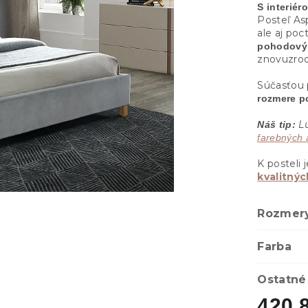
S interiér
Posteľ As
ale aj poc
pohodový
znovuzrod
Súčasťou 
rozmere p
Lu
Náš tip:
farebných 
K posteli
kvalitný
Rozmery
Farba
Ostatné
420.