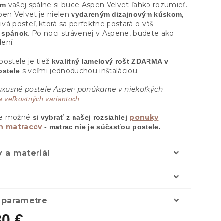
vašej spálne si bude Aspen Velvet ľahko rozumieť.
om
pen Velvet je nielen
vydareným dizajnovým kúskom,
tivá posteľ, ktorá sa perfektne postará o váš
. Po noci strávenej v Aspene, budete ako
 spánok
ení.
postele je tiež
kvalitný lamelový rošt ZDARMA v
s veľmi jednoduchou inštaláciou.
ostele
xusné postele Aspen ponúkame v niekoľkých
a veľkostných variantoch.
 je možné
ponuky
si vybrať z našej rozsiahlej
ch matracov
- matrac nie je súčasťou postele.
 a materiál
 parametre
80 €