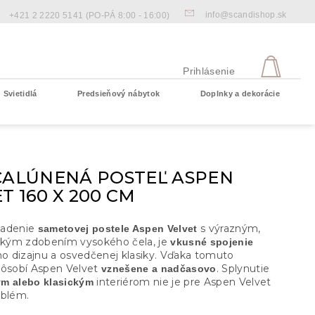
info@scandishop.sk
+421 2 2220 5141
(PO-PÁ 8:00 - 16:00)
NÁKU
KOŠÍ
Prihlásenie
Svietidlá
Predsieňový nábytok
Doplnky a dekorácie
Prázdny košík
 ČALÚNENÁ POSTEĽ ASPEN
T 160 X 200 CM
ladenie
s výrazným,
sametovej postele Aspen Velvet
ickým zdobením vysokého čela, je
vkusné spojenie
 dizajnu a osvedčenej klasiky. Vďaka tomuto
pôsobí Aspen Velvet
. Splynutie
vznešene a nadčasovo
interiérom nie je pre Aspen Velvet
m alebo klasickým
oblém.