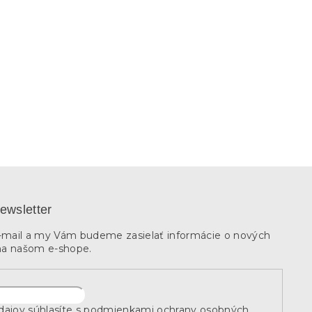
ewsletter
e-mail a my Vám budeme zasielať informácie o nových
na našom e-shope.
ajov súhlasíte s
podmienkami ochrany osobných