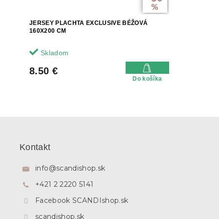
%
JERSEY PLACHTA EXCLUSIVE BÉŽOVÁ
160X200 CM
Skladom
8.50 €
Do košíka
Z
á
p
Kontakt
ä
t
info
@
scandishop.sk
i
+421 2 2220 5141
e
Facebook SCANDIshop.sk
scandishop.sk