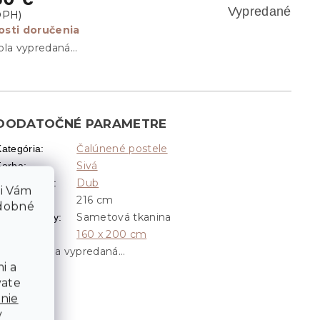
Vypredané
sti doručenia
ola vypredaná…
DODATOČNÉ PARAMETRE
Čalúnené postele
Kategória
:
Sivá
Farba
:
Dub
Dekor dreva
:
li Vám
216 cm
Hĺbka
:
odobné
Sametová tkanina
ateriál látky
:
160 x 200 cm
Rozmer
:
Položka bola vypredaná…
i a
vate
nie
v