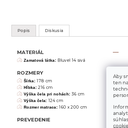
Popis
Diskusia
MATERIÁL
Bluvel 14 sivá
Zamatová látka:
ROZMERY
Aby sm
178 cm
Šírka:
ten n
216 cm
Hĺbka:
techn
36 cm
Výška čela pri nohách:
person
124 cm
Výška čela:
Inform
160 x 200 cm
Rozmer matraca:
analyt
súhlas
PREVEDENIE
cooki