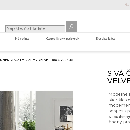
Kúpeľňa
Kancelársky nábytok
Detská izba
LÚNENÁ POSTEĽ ASPEN VELVET 160 X 200 CM
SIVÁ
VELVE
Moderné 
skôr klas
moderného
spojeniu 
s moderný
žiadny pr