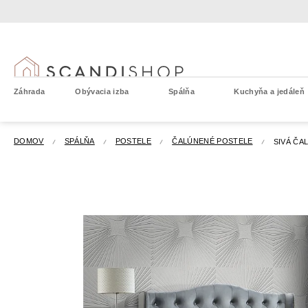
Prejsť
na
obsah
Záhrada
Obývacia izba
Spálňa
Kuchyňa a jedáleň
DOMOV
SPÁLŇA
POSTELE
ČALÚNENÉ POSTELE
SIVÁ ČA