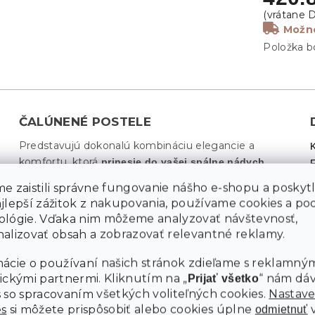
Možno
Položka b
ČALÚNENÉ POSTELE
Predstavujú dokonalú kombináciu elegancie a
komfortu, ktorá
prinesie do vašej spálne nádych
Tieto postele sú navrhnuté s
luxusu a útulnosti.
e zaistili správne fungovanie nášho e-shopu a poskyt
ohľadom na maximálne pohodlie, čo zaisťuje
kvalitné
ajlepší zážitok z nakupovania, používame cookies a p
ktoré sú príjemné na
polstrovanie a jemné textílie,
M
ológie. Vďaka nim môžeme analyzovať návštevnosť,
dotyk. Čalúnené postele sa hodia do akéhokoľvek
alizovať obsah a zobrazovať relevantné reklamy.
interiéru vďaka svojej všestrannosti a širokej škále
farebných vyhotovení. Tieto postele často
obsahujú
ácie o používaní našich stránok zdieľame s reklamným
čo oceníte najmä v
praktické úložné priestory,
ickými partnermi. Kliknutím na „
“ nám dá
Prijať všetko
menších bytoch, kde je každý centimeter dôležitý.
 so spracovaním všetkých voliteľných cookies.
Nastave
Ľahko sa kombinujú s rôznymi štýlmi spální, či už
es
si môžete prispôsobiť alebo cookies úplne
odmietnuť