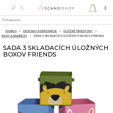
Prejsť
na
NÁKUPN
obsah
KOŠÍK
Prihlásenie
DOMOV
/
DOPLNKY A DEKORÁCIE
/
ÚLOŽNÉ PRIESTORY
/
BOXY A KRABIČKY
/
SADA 3 SKLADACÍCH ÚLOŽNÝCH BOXOV FRIENDS
SADA 3 SKLADACÍCH ÚLOŽNÝCH
BOXOV FRIENDS