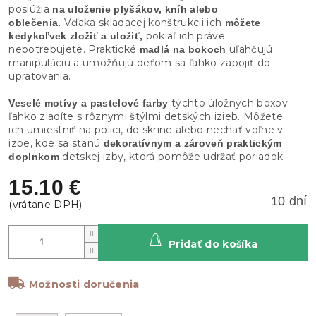
poslúžia
na uloženie plyšákov, kníh alebo
Vďaka skladacej konštrukcii ich
oblečenia.
môžete
pokiaľ ich práve
kedykoľvek zložiť a uložiť,
nepotrebujete. Praktické
uľahčujú
madlá na bokoch
manipuláciu a umožňujú deťom sa ľahko zapojiť do
upratovania.
týchto úložných boxov
Veselé motívy a pastelové farby
ľahko zladíte s rôznymi štýlmi detských izieb. Môžete
ich umiestniť na polici, do skrine alebo nechať voľne v
izbe, kde sa stanú
dekoratívnym a zároveň praktickým
detskej izby, ktorá pomôže udržať poriadok.
doplnkom
15.10 €
10 dní
Pridať do košíka
Možnosti doručenia