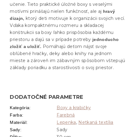
učenie. Tieto praktické úložné boxy s veselými
motívmi prinášajú nielen funkčnosť, ale aj
hravý
ktorý deti motivuje k organizácii svojich vecí.
dizajn,
Vďaka kompaktnému rozmeru a skladacej
konštrukcii sa boxy ľahko prispôsobia každému
priestoru a dajú sa v prípade potreby
jednoducho
Pomáhajú deťom nájsť svoje
zložiť a uložiť.
obľúbené hračky, deky alebo knihy na jednom
mieste a zároveň im zábavným spôsobom vštepujú
základy poriadku a starostlivosti o svoj priestor.
DODATOČNÉ PARAMETRE
Boxy a krabičky
Kategória
:
Farebná
Farba
:
Lepenka
,
Netkaná textília
Materiál
:
Sady
Sady
:
30 cm
Dĺžka
: