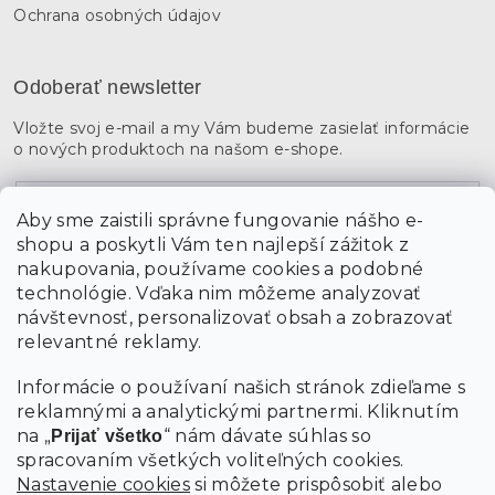
Ochrana osobných údajov
Odoberať newsletter
Vložte svoj e-mail a my Vám budeme zasielať informácie
o nových produktoch na našom e-shope.
Email
Aby sme zaistili správne fungovanie nášho e-
shopu a poskytli Vám ten najlepší zážitok z
Vložením údajov súhlasíte s
podmienkami ochrany
osobných údajov
nakupovania, používame cookies a podobné
technológie. Vďaka nim môžeme analyzovať
návštevnosť, personalizovať obsah a zobrazovať
PRIHLÁSIŤ SA
relevantné reklamy.
Informácie o používaní našich stránok zdieľame s
reklamnými a analytickými partnermi. Kliknutím
na „
“ nám dávate súhlas so
Prijať všetko
spracovaním všetkých voliteľných cookies.
Nastavenie cookies
si môžete prispôsobiť alebo