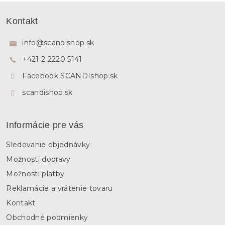
Z
á
Kontakt
p
ä
info
@
scandishop.sk
t
+421 2 2220 5141
i
e
Facebook SCANDIshop.sk
scandishop.sk
Informácie pre vás
Sledovanie objednávky
Možnosti dopravy
Možnosti platby
Reklamácie a vrátenie tovaru
Kontakt
Obchodné podmienky