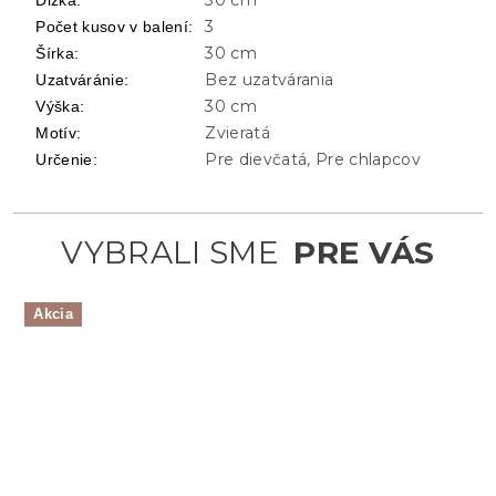
3
Počet kusov v balení
:
30 cm
Šírka
:
Bez uzatvárania
Uzatváránie
:
30 cm
Výška
:
Zvieratá
Motív
:
Pre dievčatá, Pre chlapcov
Určenie
:
Akcia