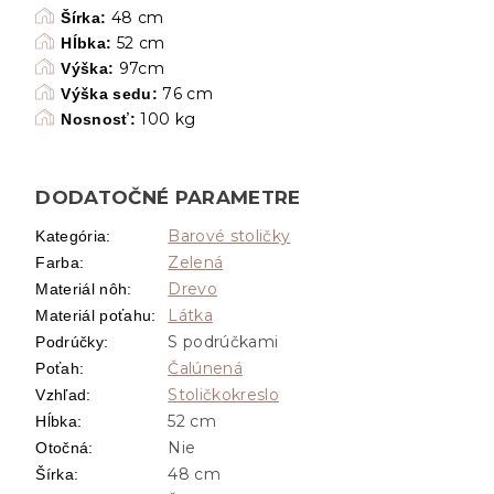
48 cm
Šírka:
52 cm
Hĺbka:
97cm
Výška:
76 cm
Výška sedu:
100 kg
Nosnosť:
DODATOČNÉ PARAMETRE
Barové stoličky
Kategória
:
Zelená
Farba
:
Drevo
Materiál nôh
:
Látka
Materiál poťahu
:
S podrúčkami
Podrúčky
:
Čalúnená
Poťah
:
Stoličkokreslo
Vzhľad
:
52 cm
Hĺbka
:
Nie
Otočná
:
48 cm
Šírka
: