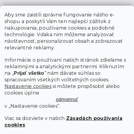
Email
Aby sme zaistili správne fungovanie nášho e-
shopu a poskytli Vám ten najlepší zážitok z
Vložením údajov súhlasíte s
podmienkami ochrany
osobných údajov
nakupovania, používame cookies a podobné
technológie. Vďaka nim môžeme analyzovať
návštevnosť, personalizovať obsah a zobrazovať
PRIHLÁSIŤ SA
relevantné reklamy.
Informácie o používaní našich stránok zdieľame s
reklamnými a analytickými partnermi. Kliknutím
na „
“ nám dávate súhlas so
Prijať všetko
spracovaním všetkých voliteľných cookies.
Nastavenie cookies
si môžete prispôsobiť alebo
cookies úplne
odmietnuť
v „Nastavenie cookies“.
Viac sa dozviete v našich
Zásadách používania
cookies
Copyright 2026
SCANDIshop.sk
. Všetky práva vyhradené.