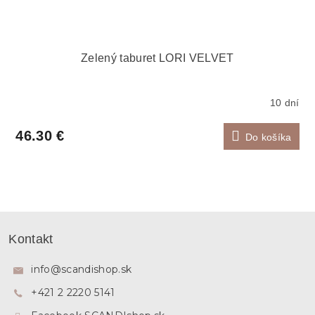
Zelený taburet LORI VELVET
10 dní
46.30 €
Do košíka
Z
á
Kontakt
p
ä
info
@
scandishop.sk
t
+421 2 2220 5141
i
e