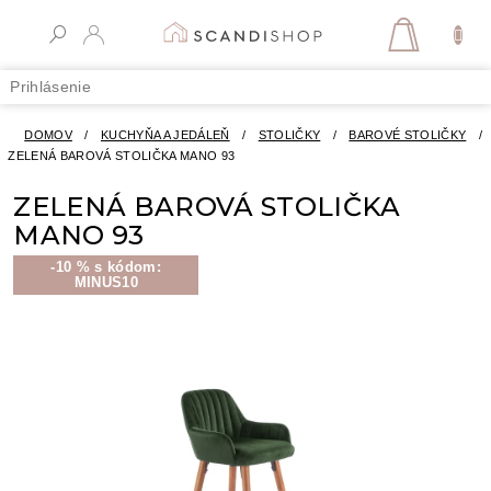
Prejsť
na
NÁKUPN
obsah
KOŠÍK
Prihlásenie
DOMOV
/
KUCHYŇA A JEDÁLEŇ
/
STOLIČKY
/
BAROVÉ STOLIČKY
/
ZELENÁ BAROVÁ STOLIČKA MANO 93
ZELENÁ BAROVÁ STOLIČKA
MANO 93
-10 % s kódom:
MINUS10