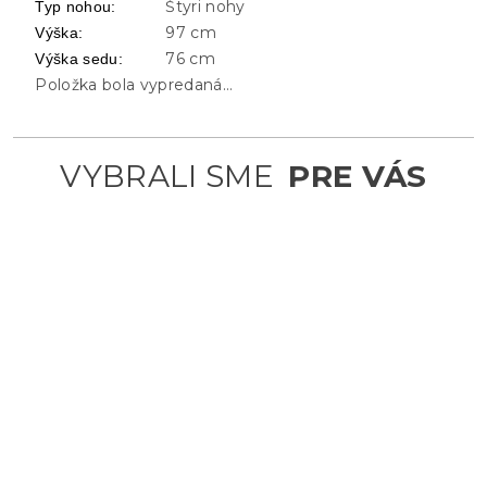
Štyri nohy
Typ nohou
:
97 cm
Výška
:
76 cm
Výška sedu
:
Položka bola vypredaná…