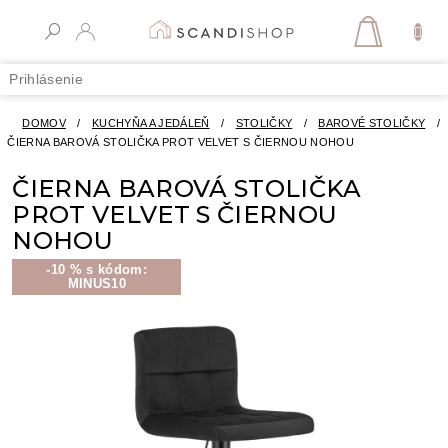
Prejsť
na
NÁKUPN
obsah
KOŠÍK
Prihlásenie
DOMOV
/
KUCHYŇA A JEDÁLEŇ
/
STOLIČKY
/
BAROVÉ STOLIČKY
/
ČIERNA BAROVÁ STOLIČKA PROT VELVET S ČIERNOU NOHOU
ČIERNA BAROVÁ STOLIČKA
PROT VELVET S ČIERNOU
NOHOU
-10 % s kódom:
MINUS10