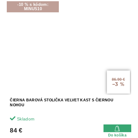
-10 % s kódom:
MINUS10
86.90 €
–3 %
ČIERNA BAROVÁ STOLIČKA VELVET KAST S ČIERNOU
NOHOU
Skladom
84 €
Do košíka