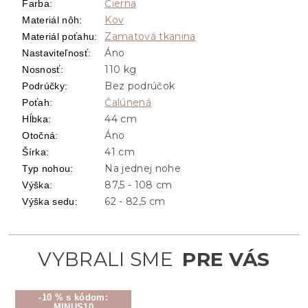
Čierna
Farba
:
Kov
Materiál nôh
:
Zamatová tkanina
Materiál poťahu
:
Áno
Nastaviteľnosť
:
110 kg
Nosnosť
:
Bez podrúčok
Podrúčky
:
Čalúnená
Poťah
:
44 cm
Hĺbka
:
Áno
Otočná
:
41 cm
Šírka
:
Na jednej nohe
Typ nohou
:
87,5 - 108 cm
Výška
:
62 - 82,5 cm
Výška sedu
:
-10 % s kódom:
MINUS10