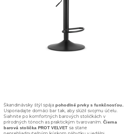
Škandinávsky štýl spája
pohodlné prvky s funkčnosťou.
Usporiadajte domáci bar tak, aby slúžil svojmu účelu.
Siahnite po komfortných barových stoličkách v
prírodných tónoch as praktickým tvarovaním.
Čierna
sa stane
barová stolička PROT VELVET
neprehliadnuteľným kúskom nábytku v jedálni.