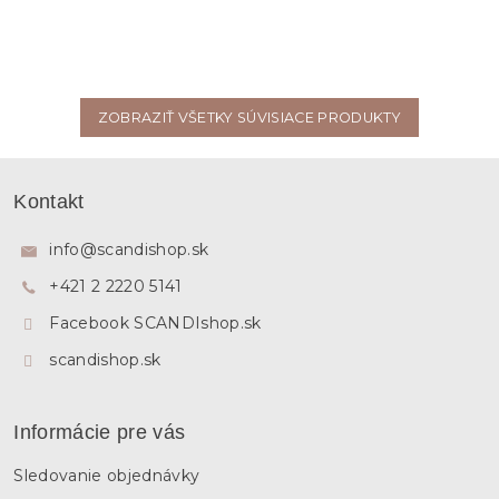
ZOBRAZIŤ VŠETKY SÚVISIACE PRODUKTY
Z
á
Kontakt
p
ä
info
@
scandishop.sk
t
+421 2 2220 5141
i
e
Facebook SCANDIshop.sk
scandishop.sk
Informácie pre vás
Sledovanie objednávky