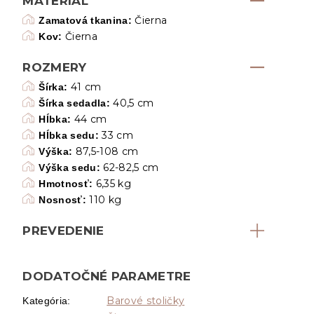
MATERIÁL
Čierna
Zamatová tkanina:
Čierna
Kov:
ROZMERY
41 cm
Šírka:
40,5 cm
Šírka sedadla:
44 cm
Hĺbka:
33 cm
Hĺbka sedu:
87,5-108 cm
Výška:
62-82,5 cm
Výška sedu:
6,35 kg
Hmotnosť:
110 kg
Nosnosť:
PREVEDENIE
DODATOČNÉ PARAMETRE
Barové stoličky
Kategória
: