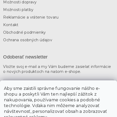
Možnosti dopravy
Možnosti platby
Reklamácie a vrátenie tovaru
Kontakt
Obchodné podmienky
Ochrana osobných údajov
Odoberať newsletter
Vložte svoj e-mail a my Vám budeme zasielať informácie
o nových produktoch na našom e-shope.
Email
Aby sme zaistili správne fungovanie nášho e-
shopu a poskytli Vám ten najlepší zážitok z
Vložením údajov súhlasíte s
podmienkami ochrany
osobných údajov
nakupovania, používame cookies a podobné
technológie. Vďaka nim môžeme analyzovať
návštevnosť, personalizovať obsah a zobrazovať
PRIHLÁSIŤ SA